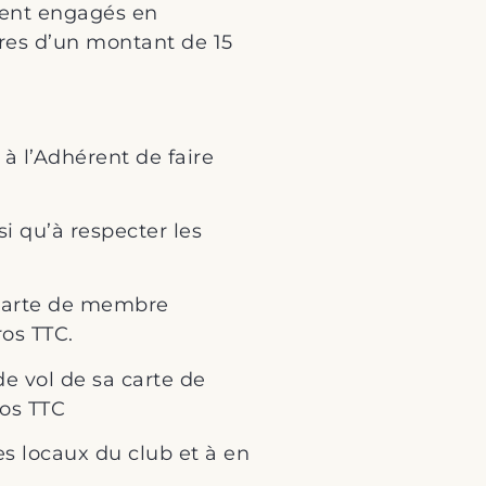
ement engagés en
ires d’un montant de 15
 l’Adhérent de faire
i qu’à respecter les
a carte de membre
ros TTC.
de vol de sa carte de
ros TTC
es locaux du club et à en