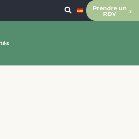
Prendre un
RDV
ités