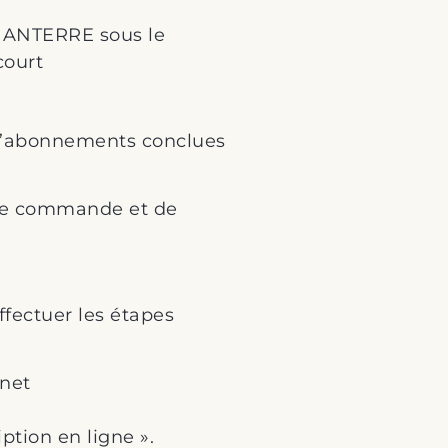
NANTERRE sous le
court
s d’abonnements conclues
 de commande et de
ffectuer les étapes
rnet
ption en ligne ».