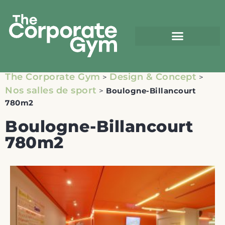
The Corporate Gym
Design & Concept
>
>
Nos salles de sport
>
Boulogne-Billancourt
780m2
Boulogne-Billancourt
780m2